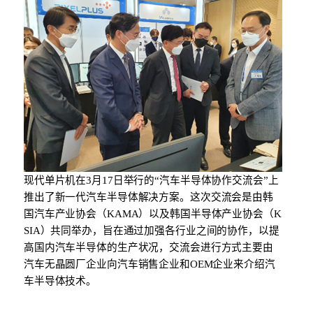
现代单片机
在
3
月
17
日举行的
“
汽车
半
导
体
协作
交流
会
”上
推出了新一代汽
车
半
导
体解
决
方案。
这
次交流
会
是由韩
国汽车产业协会（
KAMA
）以及
韩国
半
导
体
产业协会
（
K
SIA
）共同
举办
，旨在通过加强各行
业
之
间
的协作，以提
高
国内
汽
车
半
导
体的生
产状况
，
交流会进行方式主要由
汽车无晶圆厂企业向汽车销售企业和
OEM
企业来介
绍汽
车
半
导
体技
术
。