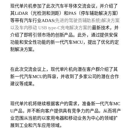
现代单片机参
加了
此
次汽
车
半
导
体交流
会议
，
并
介
绍
了
其
LiDAR
（光
检测
和
测
距）和
PAS
（停
车辅
助解
决
方案）
等
带有汽车行业
ADAS
(
先进的驾驶员辅助系统
)
解决方案
以及
车内移动
USB type-C
充电解决方案的
最新技
术
，
并
介
绍
了
即将
引
领
市
场
的
创
新
产
品。此外，通
过提供
安保
功能和安全性功能的新一代汽
车
MCU
，提出了优化的
定
制解
决
方案。
在
此
次交流
会议
上，
现代单片机
向潜在客
户群介绍
了其
新一代汽
车
MCU
的
阵
容，
并
收到了多家公司的潜在合作
建
议等成果
。
现代单片机将继续
根据客
户
的需求，准
备
新一代汽
车
MC
U
产
品，
并不断
向客
户
提供具有
竞争
力的
产
品，
从
而
将产
业
范
围从当
前的以家用
电
器和移
动业务为中心的领
域
扩
展到工
业
和汽
车应
用
领
域。