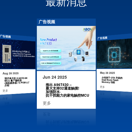
最新消息
广告视频
广告视频
广告视频
广告视频
Apr 09
May 28 2025
Aug 28 2025
Jun 24 2025
U
MCUB
介绍便于 OTA 升级的
现代单片机 8-bit/32-bit
MCU
Dual Bank Flash
) –
MCU 量产编程器
调试工具
Memory 功能
(脱机烧录器) 'E-PGM-LC'
推出 A96T430 –
更多
介绍
更多
最大支持32通道触摸!
更多
加强防水·
抗干扰能力的家电触控MCU
更多