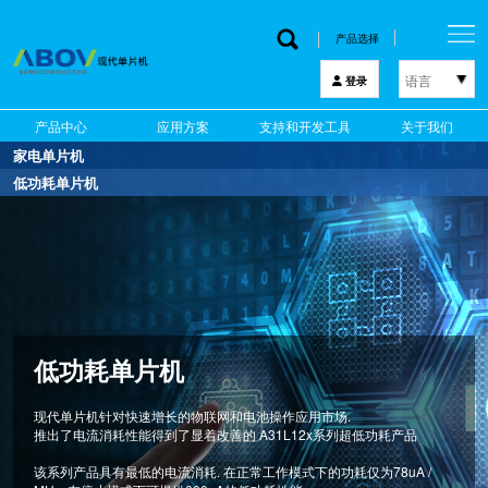
产品选择
语言
登录
한국어
产品中心
应用方案
支持和开发工具
关于我们
English
家电单片机
中文
低功耗单片机
日本語
家电单片机
低功耗单片机
现代单片机为白色家电.
厨房电器和智能家用电器应用提供诸如主流和显示. 电机控制.
现代单片机针对快速增长的物联网和电池操作应用市场.
触摸和蓝牙等解决方案。
推出了电流消耗性能得到了显着改善的 A31L12x系列超低功耗产品
此外. 我们通过节能设计来设计针对智能家电优化的MCU.
该系列产品具有最低的电流消耗. 在正常工作模式下的功耗仅为78uA /
并为客户提供多样化的产品组合。