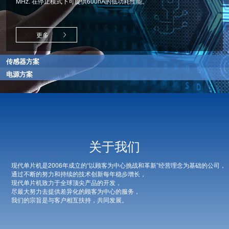
MHz. 在停止模式下可提供600nA的低功耗性能。
更多
更多
传感器方案
电源方案
关于我们
传感器方案
电源方案
现代单片机是2006年成立的“以顾客为中心挑战和革新”经营理念为基础的公司，
现代单片机提供高精度前端模拟的传感器解决方案.
通过不断的努力和持续的技术创新每年稳步增长，
触摸解决方案集成了可识别电容变化的高性能模拟电路和低功耗MCU.
现代单片机致力于全球顶尖产品的开发，
现代单片机的电源解决方案提供UFC（通用快速充电器）
为触摸键. 滑动以及佩戴识别提供了最优化解决方案
尽最大努力去提供差异化的顾客为中心的服务，
MCU和无线充电器MCU
我们的宗旨是与客户相互扶持，共同发展。
此外.
作为支持 USB PD3. 0和传统高速充电的MCU.
光学传感器解决方案通过应用能够进行精确色彩测量和辨别的技术.
可以实现客户所需的高速充电接口。
根据外部亮度为客户提供最佳的色彩设置。