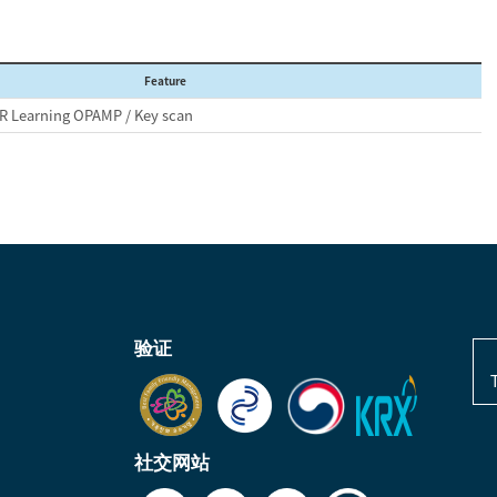
Feature
IR Learning OPAMP / Key scan
验证
社交网站