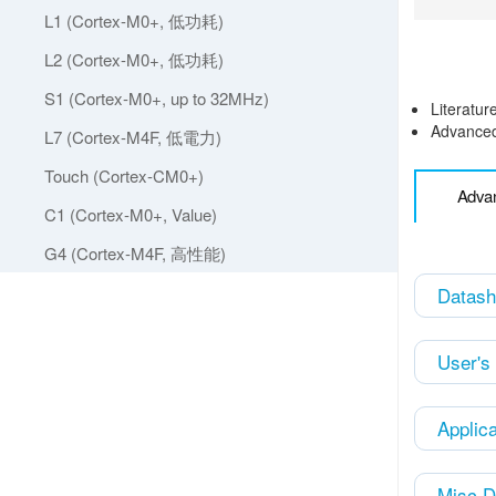
L1 (Cortex-M0+, 低功耗)
L2 (Cortex-M0+, 低功耗)
S1 (Cortex-M0+, up to 32MHz)
Literatur
Advanced 
L7 (Cortex-M4F, 低電力)
Touch (Cortex-CM0+)
Advan
C1 (Cortex-M0+, Value)
G4 (Cortex-M4F, 高性能)
Datash
User's
Applic
Misc 