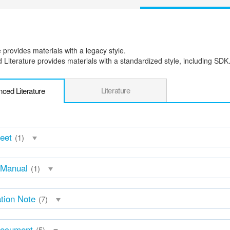
e provides materials with a legacy style.
Literature provides materials with a standardized style, including SDK
Literature
ced Literature
eet
(1)
 Manual
(1)
ation Note
(7)
Document
(5)