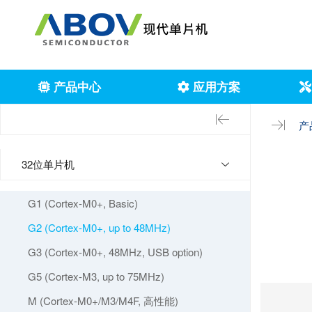
产品中心
应用方案
产
32位单片机
G1 (Cortex-M0+, Basic)
G2 (Cortex-M0+, up to 48MHz)
G3 (Cortex-M0+, 48MHz, USB option)
G5 (Cortex-M3, up to 75MHz)
M (Cortex-M0+/M3/M4F, 高性能)