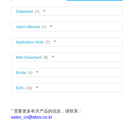
Datasheet
(1)
User's Manual
(1)
Application Note
(7)
Misc Document
(5)
Errata
(1)
SDK
(12)
* 需要更多有关产品的信息，请联系：
sales_cn@abov.co.kr