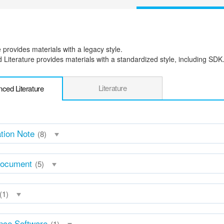
e provides materials with a legacy style.
Literature provides materials with a standardized style, including SDK
Literature
ced Literature
ation Note
(8)
Document
(5)
(1)
nce Software
(1)