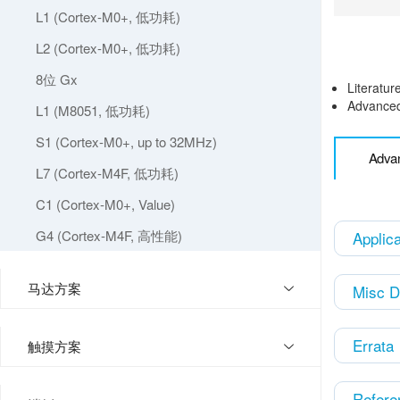
L1 (Cortex-M0+, 低功耗)
L2 (Cortex-M0+, 低功耗)
8位 Gx
Literatur
Advanced 
L1 (M8051, 低功耗)
S1 (Cortex-M0+, up to 32MHz)
Advan
L7 (Cortex-M4F, 低功耗)
C1 (Cortex-M0+, Value)
G4 (Cortex-M4F, 高性能)
Applic
马达方案
Misc 
Errata
触摸方案
Refere