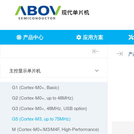
产品中心
应用方案
产
主控显示单片机
G1 (Cortex-M0+, Basic)
G2 (Cortex-M0+, up to 48MHz)
G3 (Cortex-M0+, 48MHz, USB option)
G5 (Cortex-M3, up to 75MHz)
M (Cortex-M0+/M3/M4F, High-Performance)