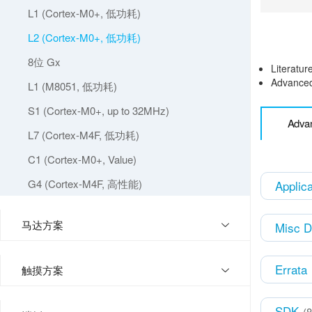
L1 (Cortex-M0+, 低功耗)
L2 (Cortex-M0+, 低功耗)
8位 Gx
Literatur
Advanced 
L1 (M8051, 低功耗)
S1 (Cortex-M0+, up to 32MHz)
Advan
L7 (Cortex-M4F, 低功耗)
C1 (Cortex-M0+, Value)
G4 (Cortex-M4F, 高性能)
Applic
马达方案
Misc 
Errata
触摸方案
SDK
(8