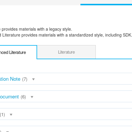
e provides materials with a legacy style.
Literature provides materials with a standardized style, including SDK
Literature
ced Literature
ation Note
(7)
Document
(6)
(1)
)