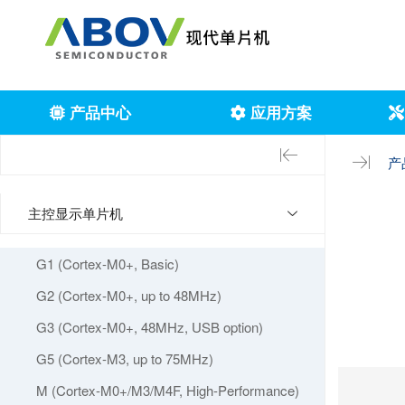
产品中心
应用方案
产
主控显示单片机
G1 (Cortex-M0+, Basic)
G2 (Cortex-M0+, up to 48MHz)
G3 (Cortex-M0+, 48MHz, USB option)
G5 (Cortex-M3, up to 75MHz)
M (Cortex-M0+/M3/M4F, High-Performance)