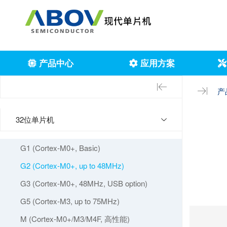
产品中心
应用方案
产
32位单片机
G1 (Cortex-M0+, Basic)
G2 (Cortex-M0+, up to 48MHz)
G3 (Cortex-M0+, 48MHz, USB option)
G5 (Cortex-M3, up to 75MHz)
M (Cortex-M0+/M3/M4F, 高性能)