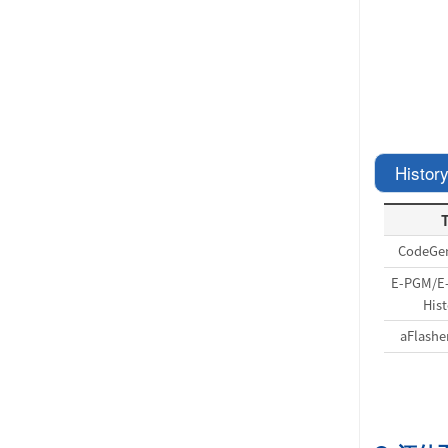
History
T
CodeGen
E-PGM/E-
Hist
aFlashe