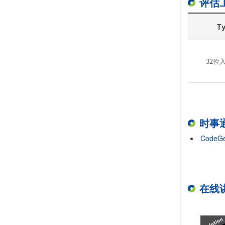
评估
T
32位
时事
CodeGe
在线