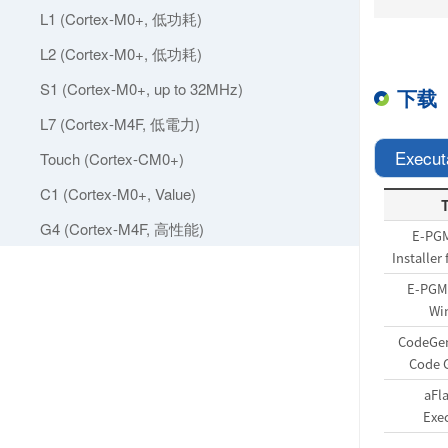
L1 (Cortex-M0+, 低功耗)
L2 (Cortex-M0+, 低功耗)
S1 (Cortex-M0+, up to 32MHz)
下载
L7 (Cortex-M4F, 低電力)
Execut
Touch (Cortex-CM0+)
C1 (Cortex-M0+, Value)
T
G4 (Cortex-M4F, 高性能)
E-PGM
Installer
E-PGM+
Wi
CodeGen
Code 
aFl
Exe