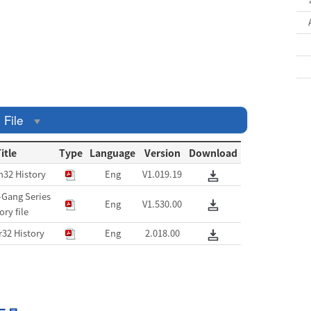
 File
itle
Type
Language
Version
Download
32 History
Eng
V1.019.19
Gang Series
Eng
V1.530.00
ory file
r32 History
Eng
2.018.00