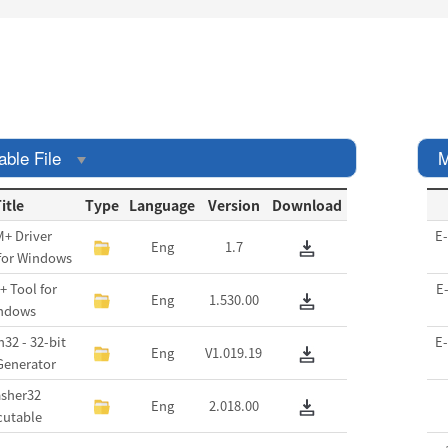
able File
M
itle
Type
Language
Version
Download
+ Driver
E
Eng
1.7
 for Windows
 Tool for
E
Eng
1.530.00
ndows
32 - 32-bit
E
Eng
V1.019.19
Generator
asher32
Eng
2.018.00
cutable