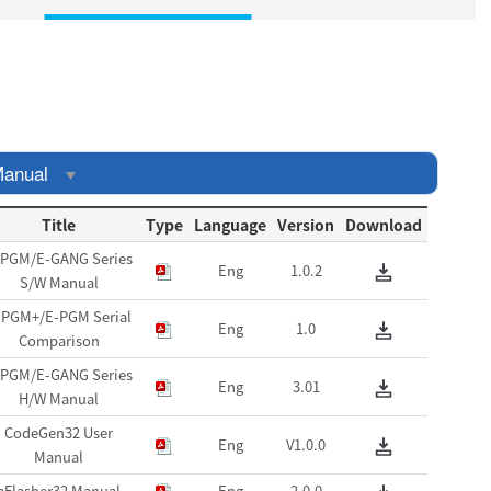
anual
Title
Type
Language
Version
Download
-PGM/E-GANG Series
Eng
1.0.2
S/W Manual
-PGM+/E-PGM Serial
Eng
1.0
Comparison
-PGM/E-GANG Series
Eng
3.01
H/W Manual
CodeGen32 User
Eng
V1.0.0
Manual
aFlasher32 Manual
Eng
2.0.0