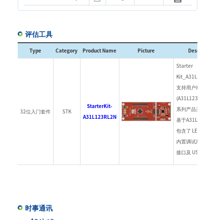
评估工具
Type
Category
Product Name
Picture
Description
Starter
Kit_A31L123RL2N
支持用户利用 A31L1
(A31L123, A31L122
StarterKit-
系列产品开发各种应
32位入门套件
STK
A31L123RL2N
基于A31L12x MCU
包含了 LED, 按钮,
内置调试用的 A-Lin
接口及 USB 接口.
时事通讯