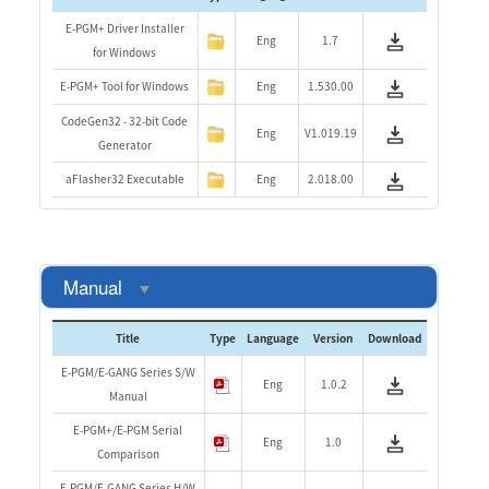
E-PGM+ Driver Installer
Eng
1.7
for Windows
E-PGM+ Tool for Windows
Eng
1.530.00
CodeGen32 - 32-bit Code
Eng
V1.019.19
Generator
aFlasher32 Executable
Eng
2.018.00
Manual
Title
Type
Language
Version
Download
E-PGM/E-GANG Series S/W
Eng
1.0.2
Manual
E-PGM+/E-PGM Serial
Eng
1.0
Comparison
E-PGM/E-GANG Series H/W