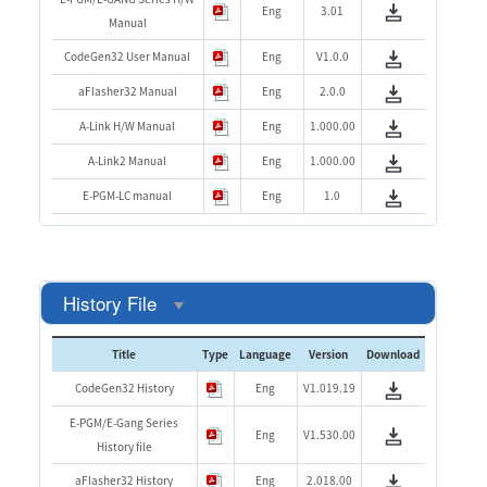
Eng
3.01
Manual
CodeGen32 User Manual
Eng
V1.0.0
aFlasher32 Manual
Eng
2.0.0
A-Link H/W Manual
Eng
1.000.00
A-Link2 Manual
Eng
1.000.00
E-PGM-LC manual
Eng
1.0
History File
Title
Type
Language
Version
Download
CodeGen32 History
Eng
V1.019.19
E-PGM/E-Gang Series
Eng
V1.530.00
History file
aFlasher32 History
Eng
2.018.00