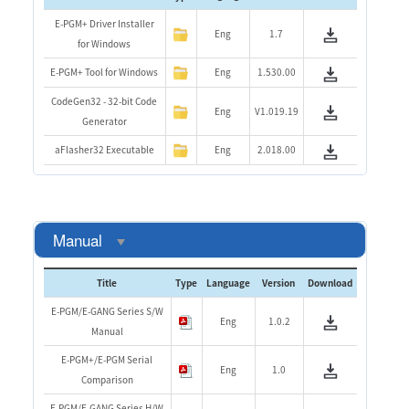
E-PGM+ Driver Installer
Eng
1.7
for Windows
E-PGM+ Tool for Windows
Eng
1.530.00
CodeGen32 - 32-bit Code
Eng
V1.019.19
Generator
aFlasher32 Executable
Eng
2.018.00
Manual
Title
Type
Language
Version
Download
E-PGM/E-GANG Series S/W
Eng
1.0.2
Manual
E-PGM+/E-PGM Serial
Eng
1.0
Comparison
E-PGM/E-GANG Series H/W