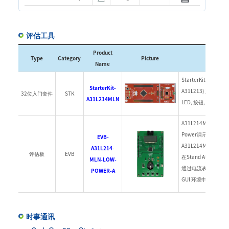
评估工具
Product
Type
Category
Picture
Name
StarterKit-A31L2
StarterKit-
A31L213) 系列产
32位入门套件
STK
A31L214MLN
LED, 按钮, 内置调试用
A31L214MLN Low
Power演示板支持
EVB-
A31L214MLN
A31L214-
评估板
EVB
在Stand Alon
MLN-LOW-
通过电流表确认相应电
POWER-A
GUI 环境中以实时图
时事通讯