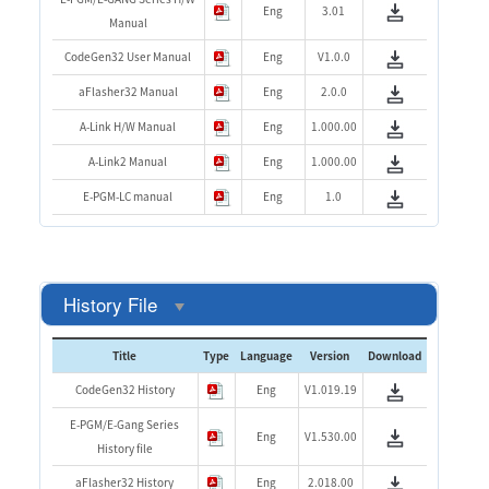
Eng
3.01
Manual
CodeGen32 User Manual
Eng
V1.0.0
aFlasher32 Manual
Eng
2.0.0
A-Link H/W Manual
Eng
1.000.00
A-Link2 Manual
Eng
1.000.00
E-PGM-LC manual
Eng
1.0
History File
Title
Type
Language
Version
Download
CodeGen32 History
Eng
V1.019.19
E-PGM/E-Gang Series
Eng
V1.530.00
History file
aFlasher32 History
Eng
2.018.00