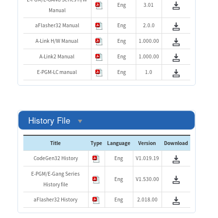
Eng
3.01
Manual
aFlasher32 Manual
Eng
2.0.0
A-Link H/W Manual
Eng
1.000.00
A-Link2 Manual
Eng
1.000.00
E-PGM-LC manual
Eng
1.0
History File
Title
Type
Language
Version
Download
CodeGen32 History
Eng
V1.019.19
E-PGM/E-Gang Series
Eng
V1.530.00
History file
aFlasher32 History
Eng
2.018.00