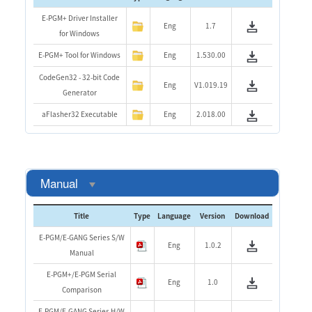
E-PGM+ Driver Installer
Eng
1.7
for Windows
E-PGM+ Tool for Windows
Eng
1.530.00
CodeGen32 - 32-bit Code
Eng
V1.019.19
Generator
aFlasher32 Executable
Eng
2.018.00
Manual
Title
Type
Language
Version
Download
E-PGM/E-GANG Series S/W
Eng
1.0.2
Manual
E-PGM+/E-PGM Serial
Eng
1.0
Comparison
E-PGM/E-GANG Series H/W