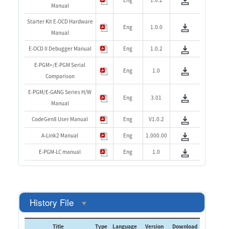
Manual
Starter Kit E-OCD Hardware
Eng
1.0.0
Manual
E-OCD II Debugger Manual
Eng
1.0.2
E-PGM+/E-PGM Serial
Eng
1.0
Comparison
E-PGM/E-GANG Series H/W
Eng
3.01
Manual
CodeGen8 User Manual
Eng
V1.0.2
A-Link2 Manual
Eng
1.000.00
E-PGM-LC manual
Eng
1.0
History File
Title
Type
Language
Version
Download