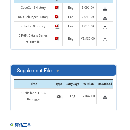
CodeGen8 History
Eng
1.091.00
OCD Debugger History
Eng
2.047.00
aFlasher8 History
Eng
1.013.00
E-PGM/E-Gang Series
Eng
V1.530.00
History file
Supplement File
Title
Type
Language
Version
Download
DLL file for KEIL 8051
Eng
2.047.00
Debugger
评估工具