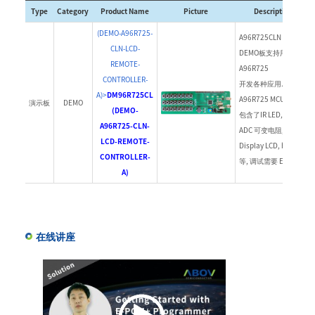
Type
Category
Product Name
Picture
Description
(DEMO-A96R725-
A96R725CLN
CLN-LCD-
DEMO板支持用户利用
REMOTE-
A96R725
CONTROLLER-
开发各种应用. 基于
A)>
DM96R725CL
A96R725 MCU，
演示板
DEMO
(DEMO-
包含了IR LED, 按钮,
A96R725-CLN-
ADC 可变电阻,
LCD-REMOTE-
Display LCD, buzzer
CONTROLLER-
等, 调试需要 E-OCD Ⅱ.
A)
在线讲座