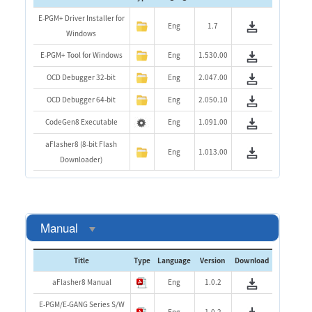
E-PGM+ Driver Installer for
Eng
1.7
Windows
E-PGM+ Tool for Windows
Eng
1.530.00
OCD Debugger 32-bit
Eng
2.047.00
OCD Debugger 64-bit
Eng
2.050.10
CodeGen8 Executable
Eng
1.091.00
aFlasher8 (8-bit Flash
Eng
1.013.00
Downloader)
Manual
Title
Type
Language
Version
Download
aFlasher8 Manual
Eng
1.0.2
E-PGM/E-GANG Series S/W
Eng
1.0.2