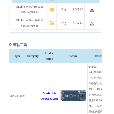
DLL file for IAR EW8051
Eng
2.047.00
V10.1x/V10.2x
DLL file for IAR EW8051
Eng
2.047.00
V10.3x/V10.4x
评估工具
Product
Type
Category
Picture
Description
Name
Starter
Kit_A96G140SQN
支持用户利用
A96G(A)14x(A96G140
A96G148, A96A148)
StarterKit-
系列产品开发各种应用
8位入门套件
STK
A96G140SQN
基于A96G(A)14x
MCU，包含了 LED,
按钮, 内置调试用的 E-