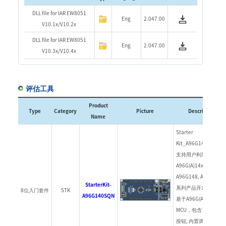
DLL file for IAR EW8051
Eng
2.047.00
V10.1x/V10.2x
DLL file for IAR EW8051
Eng
2.047.00
V10.3x/V10.4x
评估工具
Product
Type
Category
Picture
Description
Name
Starter
Kit_A96G140SQN
支持用户利用
A96G(A)14x(A96G140
A96G148, A96A148)
StarterKit-
系列产品开发各种应用
8位入门套件
STK
A96G140SQN
基于A96G(A)14x
MCU，包含了 LED,
按钮, 内置调试用的 E-