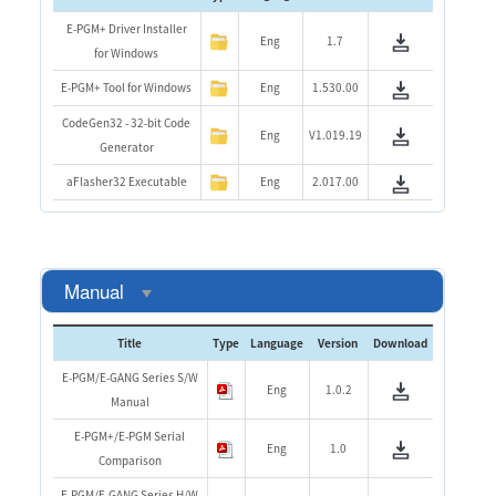
E-PGM+ Driver Installer
Eng
1.7
for Windows
E-PGM+ Tool for Windows
Eng
1.530.00
CodeGen32 - 32-bit Code
Eng
V1.019.19
Generator
aFlasher32 Executable
Eng
2.017.00
Manual
Title
Type
Language
Version
Download
E-PGM/E-GANG Series S/W
Eng
1.0.2
Manual
E-PGM+/E-PGM Serial
Eng
1.0
Comparison
E-PGM/E-GANG Series H/W