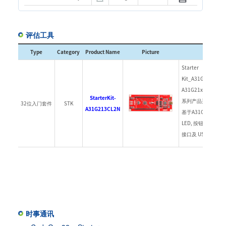
评估工具
Type
Category
Product Name
Picture
Descript
Starter
Kit_A31G213C
A31G21x (A31G213
StarterKit-
系列产品开发各种应
32位入门套件
STK
A31G213CL2N
基于A31G21x M
LED, 按钮, 内置调试
接口及 USB 接口.
时事通讯