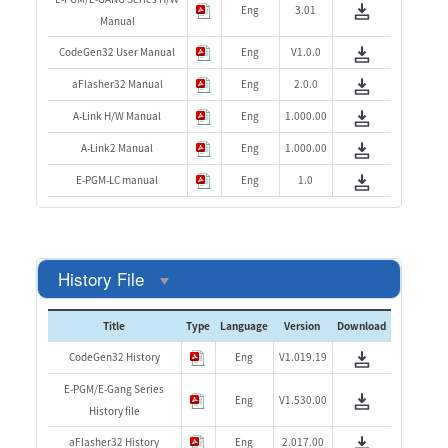
Eng
3.01
Manual
CodeGen32 User Manual
Eng
V1.0.0
aFlasher32 Manual
Eng
2.0.0
A-Link H/W Manual
Eng
1.000.00
A-Link2 Manual
Eng
1.000.00
E-PGM-LC manual
Eng
1.0
History File
Title
Type
Language
Version
Download
CodeGen32 History
Eng
V1.019.19
E-PGM/E-Gang Series
Eng
V1.530.00
History file
aFlasher32 History
Eng
2.017.00