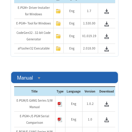
E-PGM+ Driver Installer
Eng
1.7
for Windows
E-PGM+ Tool for Windows
Eng
1.530.00
CodeGen32 - 32-bit Code
Eng
V1.019.19
Generator
aFlasher32 Executable
Eng
2.018.00
Manual
Title
Type
Language
Version
Download
E-PGM/E-GANG Series S/W
Eng
1.0.2
Manual
E-PGM+/E-PGM Serial
Eng
1.0
Comparison
E-PGM/E-GANG Series H/W