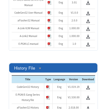
Eng
3.01
Manual
CodeGen32 User Manual
Eng
V1.0.0
aFlasher32 Manual
Eng
2.0.0
A-Link H/W Manual
Eng
1.000.00
A-Link2 Manual
Eng
1.000.00
E-PGM-LC manual
Eng
1.0
History File
Title
Type
Language
Version
Download
CodeGen32 History
Eng
V1.019.19
E-PGM/E-Gang Series
Eng
V1.530.00
History file
aFlasher32 History
Eng
2.018.00