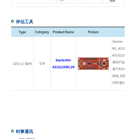
评估工具
Type
Category
Product Name
Picture
Descrip
Starter
Kit_A31G226M
A31G22x (A31G22
StarterKit-
系列产品开发各种应
32位入门套件
STK
A31G226ML2N
基于A31G22x MC
按钮, 内置调试用的 A
USB 接口.
时事通讯