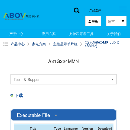
产品选择
语言
登录
한국어
产品中心
应用方案
支持和开发工具
关于我们
English
G2 (Cortex-M0+, up to
产品中心
家电方案
主控显示单片机
中文
48MHz)
日本語
A31G224MMN
Tools & Support
下载
Executable File
Title
Type
Language
Version
Download