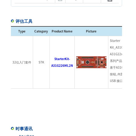
评估工具
Type
Category
Product Name
Picture
Descrip
Starter
Kit_A31G226M
A31G22x (A31G22
StarterKit-
系列产品开发各种应
32位入门套件
STK
A31G226ML2N
基于A31G22x MC
按钮, 内置调试用的 A
USB 接口.
时事通讯