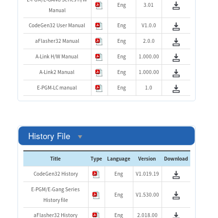
Eng
3.01
Manual
CodeGen32 User Manual
Eng
V1.0.0
aFlasher32 Manual
Eng
2.0.0
A-Link H/W Manual
Eng
1.000.00
A-Link2 Manual
Eng
1.000.00
E-PGM-LC manual
Eng
1.0
History File
Title
Type
Language
Version
Download
CodeGen32 History
Eng
V1.019.19
E-PGM/E-Gang Series
Eng
V1.530.00
History file
aFlasher32 History
Eng
2.018.00