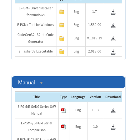
E-PGM+ Driver Installer
Eng
1.7
for Windows
E-PGM+ Tool for Windows
Eng
1.530.00
CodeGen32 - 32-bit Code
Eng
V1.019.19
Generator
aFlasher32 Executable
Eng
2.018.00
Manual
Title
Type
Language
Version
Download
E-PGM/E-GANG Series S/W
Eng
1.0.2
Manual
E-PGM+/E-PGM Serial
Eng
1.0
Comparison
E-PGM/E-GANG Series H/W