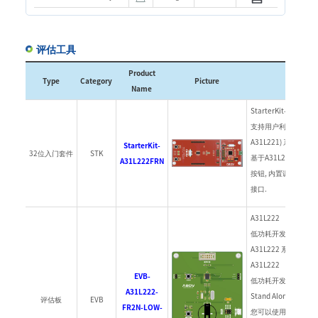
评估工具
Product
Type
Category
Picture
Descrip
Name
StarterKit-A31L222
支持用户利用 A31L22x 
A31L221) 系列产
StarterKit-
32位入门套件
STK
基于A31L22x MCU，
A31L222FRN
按钮, 内置调试用的 A-
接口.
A31L222
低功耗开发板可帮助
A31L222 系列开
A31L222
EVB-
低功耗开发板可以查看
A31L222-
Stand Alone 模式下
评估板
EVB
FR2N-LOW-
您可以使用功能键进