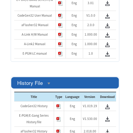
Eng
3.01
Manual
CodeGen32 User Manual
Eng
V1.0.0
aFlasher32 Manual
Eng
2.0.0
A-Link H/W Manual
Eng
1.000.00
A-Link2 Manual
Eng
1.000.00
E-PGM-LC manual
Eng
1.0
History File
Title
Type
Language
Version
Download
CodeGen32 History
Eng
V1.019.19
E-PGM/E-Gang Series
Eng
V1.530.00
History file
aFlasher32 History
Eng
2.018.00