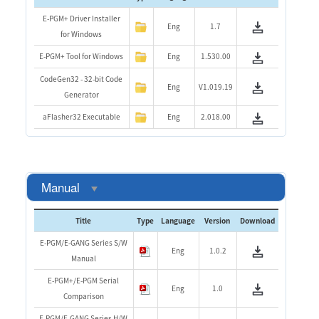
E-PGM+ Driver Installer
Eng
1.7
for Windows
E-PGM+ Tool for Windows
Eng
1.530.00
CodeGen32 - 32-bit Code
Eng
V1.019.19
Generator
aFlasher32 Executable
Eng
2.018.00
Manual
Title
Type
Language
Version
Download
E-PGM/E-GANG Series S/W
Eng
1.0.2
Manual
E-PGM+/E-PGM Serial
Eng
1.0
Comparison
E-PGM/E-GANG Series H/W