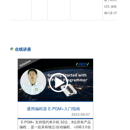
LED, 按钮, 内置调试用
接口及 USB 接口.
在线讲座
通用编程器 E-PGM+入门指南
2023-08-07
E-PGM+ 支持现代单片机 32位，8位所有产品
编程， 是一款具有独立/自动编程、 USB 2.0全