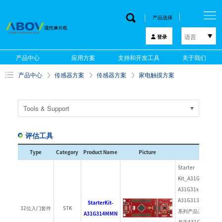
产品选择
语言
登录
한국어
产品中心
应用方案
支持和开发工具
关于我们
English
产品中心
传感器方案
传感器方案
家电触摸方案
中文
日本語
Tools & Support
评估工具
Type
Category
Product Name
Picture
Descript
Starter
Kit_A31G314M
A31G31x (A31G316
A31G313)
StarterKit-
32位入门套件
STK
系列产品开发各种应
A31G314MMN
基于A31G31x MC