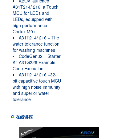
ABOV launched
A31T214/ 216, a Touch
MCU for LCDs and
LEDs, equipped with
high performance
Cortex M0+
A31T214/ 216 – The
water tolerance function
for washing machines
CodeGen32 – Starter
Kit A31G226 Example
Code Execution
A31T214/ 216 –32-
bit capacitive touch MCU
with high noise immunity
and superior water
tolerance
在线讲座