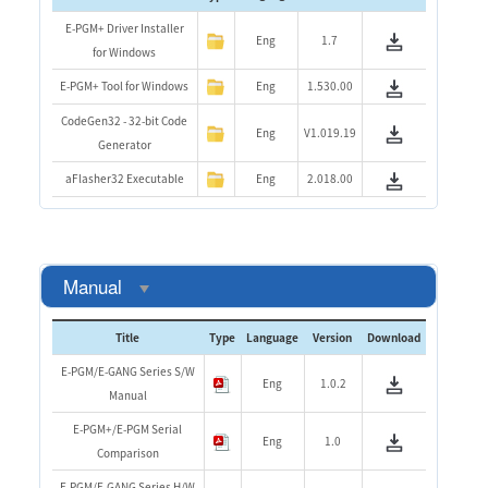
E-PGM+ Driver Installer
Eng
1.7
for Windows
E-PGM+ Tool for Windows
Eng
1.530.00
CodeGen32 - 32-bit Code
Eng
V1.019.19
Generator
aFlasher32 Executable
Eng
2.018.00
Manual
Title
Type
Language
Version
Download
E-PGM/E-GANG Series S/W
Eng
1.0.2
Manual
E-PGM+/E-PGM Serial
Eng
1.0
Comparison
E-PGM/E-GANG Series H/W