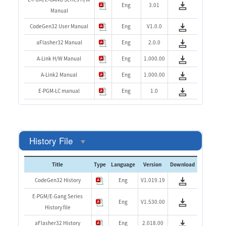
Eng
3.01
Manual
CodeGen32 User Manual
Eng
V1.0.0
aFlasher32 Manual
Eng
2.0.0
A-Link H/W Manual
Eng
1.000.00
A-Link2 Manual
Eng
1.000.00
E-PGM-LC manual
Eng
1.0
History File
Title
Type
Language
Version
Download
CodeGen32 History
Eng
V1.019.19
E-PGM/E-Gang Series
Eng
V1.530.00
History file
aFlasher32 History
Eng
2.018.00