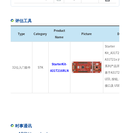
评估工具
Product
Type
Category
Picture
Descriptio
Name
Starter
Kit_A31T216RL
A31T21x (A31T216,
StarterKit-
系列产品开发各种应用
32位入门套件
STK
A31T216RLN
基于A31T21x MC
LED, 按钮, 内置调试用
接口及 USB 接口.
时事通讯