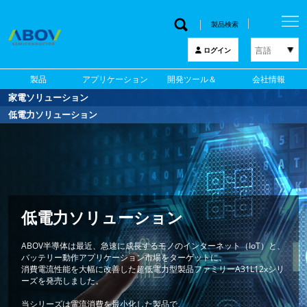
製品検索
言語
ログイン
한국어
製品
アプリケーション
開発ツール＆
会社情報
English
家電ソリューション
サポート
中文
低電力ソリューション
日本語
家電ソリューション
低電力ソリューション
ABOV半導体は、メインストリームとディスプレイ、
モータコントロール、タッチ などのソリューションを、白物家電、
ABOV半導体は最近、急速に成長するモノのインターネット（IoT）と、
キッチン家電、
バッテリー動作アプリケーション市場をターゲットに、
生活スマート家電アプリケーションなどに提供しています。
消費電流性能を大幅に改善した超低電力型製品ファミリーA31L12xシリ
ーズを発売しました。
また、
エネルギー効率の高いデザインでスマート家電製品向けに最適化された
当シリーズは電流消費を最小化した製品で、