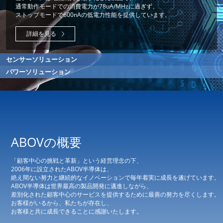
MCUを設計、多様なポートフォリオをお客様に提供しております。
通常動作モードでの消費電力が78uA/MHzに過ぎず、
ストップモードで600nAの低電力性能を提供しています。
詳細を見る
詳細を見る
センサーソリューション
パワーソリューション
センサーソリューション
ABOVの概要
パワーソリューション
ABOV半導体は、高精度のアナログ
「顧客中心の挑戦と革新」という経営理念の下、
フロントエンドと組み合わせたセンサーソリューションを提供しています。
ABOV半導体のパワーソリューションは、UFC（汎用急速充電器）
2006年に設立されたABOV半導体は、
静電容量の変化を認識する高性能アナログ回路と低電力MCUを統合した
MCUと無線充電器 MCUを提供しています。
絶え間ない努力と継続的なイノベーションで毎年着実に成長を遂げています。
タッチソリューションは、タッチキー、スライド、
ABOV半導体は世界最高の製品開発に邁進しながら、
着用感知に最適化された製品です。
USB PD3.0とレガシー高速充電をサポートするMCUとして、
差別化された顧客中心のサービスを提供するために最善の努力を尽くします。
お客様のニーズに合わせた高速充電インターフェースを実装できます。
お客様がいるから、私たちが存在し、
また、光学センサーソリューションは、
お客様と共に成長できることに感謝いたします。
正確な色の測定と判別可能な技術を適用することで、
外部の明るさに応じてのコンシューマセットに最適化された色を提供します