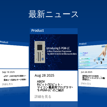
最新ニュース
Product
Product
Product
Product
May 28
Jun 24 2025
Sep 18 2025
Aug 28 2025
OT
aFDT（ABOV社FOC開発ツール）
新製品A96T430発売 –
最大32チャネルのタッチ機能をサポート！
用の高性能MCUを発売
を高機能化…
－
詳細を
簡単かつ迅速なモータ制御チューニングのス…
家電向け…
ABOV
詳細を見る
詳細を見る
8ビット/32ビット・
マイコン量産用プログラマー
'E-PGM-LC' のご紹介
詳細を見る