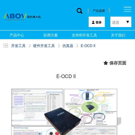
产品选择
语言
登录
한국어
产品中心
应用方案
支持和开发工具
关于我们
English
开发工具
硬件开发工具
仿真器
E-OCD II
中文
日本語
保存页面
E-OCD II