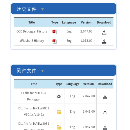
历史文件
Title
Type
Language
Version
Download
OCD Debugger History
Eng
2.047.00
aFlasher8 History
Eng
1.013.00
附件文件
Title
Type
Language
Version
Download
DLL file for KEIL 8051
Eng
2.047.00
Debugger
DLL file for IAR EW8051
Eng
2.047.00
V10.1x/V10.2x
DLL file for IAR EW8051
Eng
2.047.00
V10.3x/V10.4x