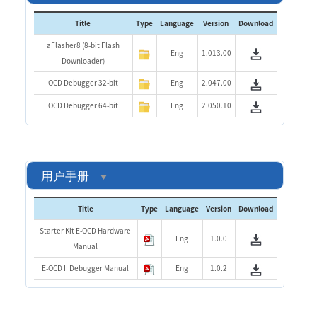
Title
Type
Language
Version
Download
aFlasher8 (8-bit Flash
Eng
1.013.00
Downloader)
OCD Debugger 32-bit
Eng
2.047.00
OCD Debugger 64-bit
Eng
2.050.10
用户手册
Title
Type
Language
Version
Download
Starter Kit E-OCD Hardware
Eng
1.0.0
Manual
E-OCD II Debugger Manual
Eng
1.0.2