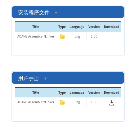
安装程序文件
Title
Type
Language
Version
Download
ADAM8 Assembler/Linker
Eng
1.00
用户手册
Title
Type
Language
Version
Download
ADAM8 Assembler/Linker
Eng
1.00