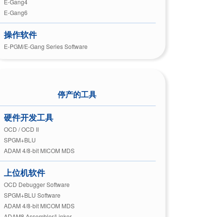
E-Gang4
E-Gang6
操作软件
E-PGM/E-Gang Series Software
停产的工具
硬件开发工具
OCD / OCD II
SPGM+BLU
ADAM 4/8-bit MICOM MDS
上位机软件
OCD Debugger Software
SPGM+BLU Software
ADAM 4/8-bit MICOM MDS
ADAM8 Assembler/Linker