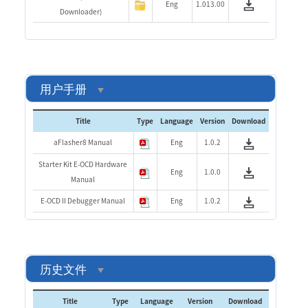
Eng
1.013.00
Downloader)
用户手册
Title
Type
Language
Version
Download
aFlasher8 Manual
Eng
1.0.2
Starter Kit E-OCD Hardware
Eng
1.0.0
Manual
E-OCD II Debugger Manual
Eng
1.0.2
历史文件
Title
Type
Language
Version
Download