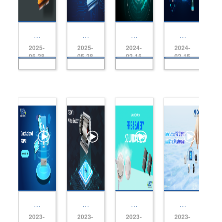
In
In
In
In
tr
tr
tr
tr
2025-
2025-
2024-
2024-
o
o
o
o
d
d
d
d
05-28
05-28
02-15
02-15
u
u
u
u
cti
cti
cti
cti
o
o
o
o
n
n
n
n
to
to
to
to
A
A
A
A
3
3
3
9
4
4
3
6
M
L
G
L
4
7
5
1
5
1
3
1
6
6
x
6
In
A
A
带
tr
B
B
防
2023-
2023-
2023-
2023-
o
O
O
水