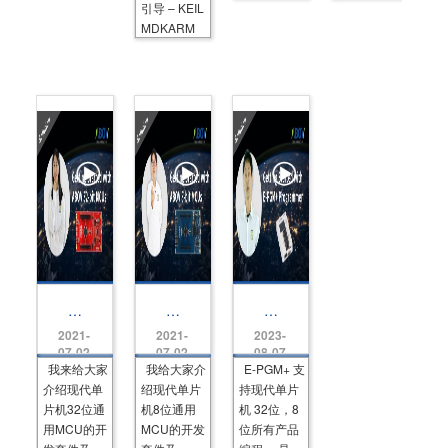
M
wi
2
ry
引导 – KEIL
C
th
1
,
MDKARM
U
St
4
D
A
ar
In
e
3
te
tr
m
1
r
o
o
L
Ki
d
n
2
t
u
st
1
(A
cti
ra
4
3
o
ti
1
n)
o
G
n,
2
Ci
2
rc
6)
ui
t
c
o
n
fi
g
ur
3
8
通
at
2
位
用
io
2021-
2021-
2023-
位
单
编
n)
单
片
程
07-02
07-02
08-07
片
机
器
我来给大家
我给大家介
E-PGM+ 支
机
入
E-
介绍现代单
绍现代单片
持现代单片
入
门
P
门
套
G
片机32位通
机8位通用
机 32位，8
套
件
M
用MCU的开
MCU的开发
位所有产品
件
指
+