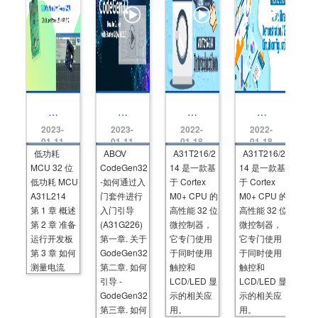
L
A
T
T
o
B
o
o
2023-
2023-
2022-
2022-
w
O
u
u
P
V
c
c
01-11
01-11
01-18
01-18
o
C
h
h
低功耗
ABOV
A31T216/2
A31T216/2
w
o
S
S
MCU 32 位
CodeGen32
14 是一款基
14 是一款基
er
d
ol
ol
M
e
ut
ut
低功耗 MCU
-如何通过入
于 Cortex
于 Cortex
C
G
io
io
A31L214
门套件进行
M0+ CPU 的
M0+ CPU 的
U
e
n
n
第 1 章 概述
3
入门引导
n
高性能 32 位
Vi
高性能 32 位
Vi
2-
3
d
d
第 2 章 准备
(A31G226)
微控制器，
微控制器，
bi
2-
e
e
运行开发板
第一章. 关于
它专门使用
它专门使用
t
H
o
o
L
o
(A
(T
第 3 章 如何
GodeGen32
于同时使用
于同时使用
o
w
3
o
测量电流
第二章. 如何
触控和
触控和
w
to
1
u
P
G
T
c
引导 -
LCD/LED 显
LCD/LED 显
o
ui
2
h
GodeGen32
示的相关应
示的相关应
w
d
1
lib
er
第三章. 如何
e
用。
6/
用。
ra