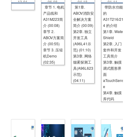
d
V'
V'
功
12-01
06-08
04-18
01-11
u
s
s
能
章节 1. 电机
第1章.
带防水功能
cti
M
Fi
的
产品线和
ABOV消防安
的
o
ot
re
A
n
or
&
3
A31M223简
全解决方案
A31T216/21
of
S
S
1
介 (00:08)
简介 (00:09)
4 的介绍
A
ol
af
T
9
章节 2.
ut
第2章. 独立
et
第1章. Water
2
4
io
y
1
ABOV方案简
开发工具
Shield
P
n
S
6/
介 (00:55)
(A96L41示
第2章. 入门
8
Vi
ol
2
2
d
ut
1
章节 3. 压缩
范) (01:10)
套件和开发
9
e
io
4
机Demo
第3章. 网络
工具简介
o
n
的
Vi
介
(02:35)
烟雾探测工
第3章. 触摸
d
绍
具(A96L623
调式图形界
e
示范)
o
面
(04:11)
aTouchSens
e
第4章. 触摸
库代码