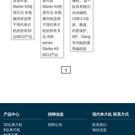
发套件及
指
套件及
南
编程， 是一
入
南
门
Starter Kit使
Starter Kit使
款具有独立/
指
用方法 本视
用方法 本视
自动编程、
南
频内容适用
频内容适用
USB 2.0全
于现代单片
于现代单片
速、极速、
机的所有32
机的所有 8
内置保护、
位MCU产品
位 A96
ISP、Gang
series
等功能的通
Starter Kit
用编程器
MCU产品
1
产品中心
招聘信息
现代单片机 联系方式
32位单片机
招聘公告
联系我们
8位单片机
地址信息
触摸方案