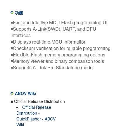
功能
◾Fast and intuitive MCU Flash programming UI
◾Supports A-Link(SWD), UART, and DFU
interfaces
◾Displays real-time MCU information
◾Checksum verification for reliable programming
◾Flexible Flash memory programming options
◾Memory viewer and binary comparison tools
◾Supports A-Link Pro Standalone mode
ABOV Wiki
■ Official Release Distribution
Official Release
Distribution -
QuickFlasher - ABOV
Wiki